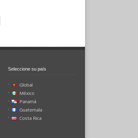
Seleccione su país
Global
México
Panamá
Guatemala
Costa Rica