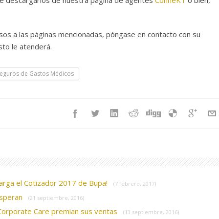
de descargarlos de nuestra página de agentes
ConneKT
o bien,
esos a las páginas mencionadas, póngase en contacto con su
sto le atenderá.
eguros de Gastos Médicos
arga el Cotizador 2017 de Bupa!
(7 febrero, 2017)
 esperan
(21 septiembre, 2016)
 Corporate Care premian sus ventas
(13 septiembre, 2016)