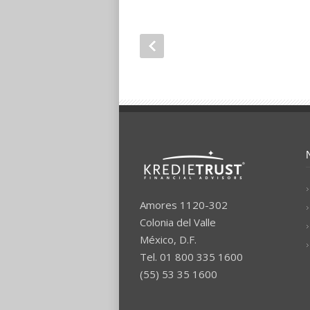
Amores 1120-302
Colonia del Valle
México, D.F.
Tel. 01 800 335 1600
(55) 53 35 1600