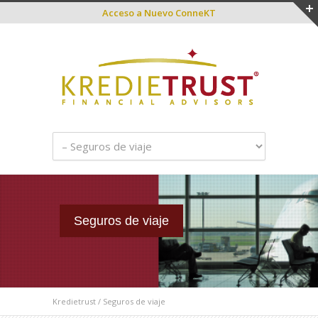
Acceso a
Nuevo ConneKT
Seguros de viaje
Kredietrust
/
Seguros de viaje