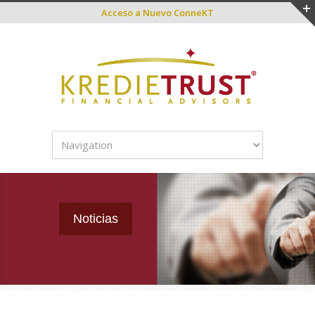
Acceso a
Nuevo ConneKT
Noticias